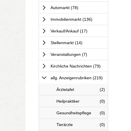
Anzeigen
Automarkt
(78
)
Anzeigen
Immobilienmarkt
(136
)
Anzeigen
Verkauf/Ankauf
(17
)
Anzeigen
Stellenmarkt
(14
)
Anzeigen
Veranstaltungen
(7
)
Anzeigen
Kirchliche Nachrichten
(79
)
Anzeigen
allg. Anzeigenrubriken
(219
)
a
Anzeigen
Ärztetafel
(2
)
l
l
a
Anzeigen
Heilpraktiker
(0
)
g
l
.
l
a
Anzeigen
Gesundheitspflege
(0
)
A
g
l
n
.
l
a
Anzeigen
Tierärzte
(0
)
z
A
g
l