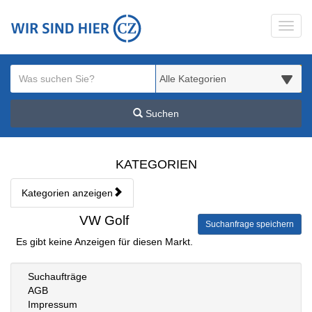
Startseite
Toggl
Meldungsbereich für Such- und Filterstatus
Suchbegriff
Alle Kategorien
Suchen
Kategorien & Anzeigen Übe
KATEGORIEN
Kategorien anzeigen
Bedienhinweis: Navigieren Sie mit Tab (Shift+Tab zurück). Drücken S
Rubrik:
VW Golf
Suchanfrage speichern
Es gibt keine Anzeigen für diesen Markt.
Suchaufträge
AGB
Impressum