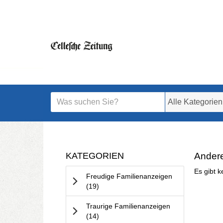
Startseite
Startseite
Meldungsbereich für Such- und Filterstatus
Suchbegriff
Alle Kategorien
Kategorien & Anzeigen
Rubrik
KATEGORIEN
Andere
Bedienhinweis: Navigieren Sie mit Tab (Shift+Tab 
Es gibt k
Freudige Familienanzeigen
Anzeigen
(19
)
Traurige Familienanzeigen
Anzeigen
(14
)