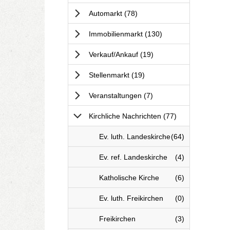
Anzeigen
Automarkt
(78
)
Anzeigen
Immobilienmarkt
(130
)
Anzeigen
Verkauf/Ankauf
(19
)
Anzeigen
Stellenmarkt
(19
)
Anzeigen
Veranstaltungen
(7
)
Anzeigen
Kirchliche Nachrichten
(77
)
K
Anzeigen
Ev. luth. Landeskirche
(64
)
i
r
K
Anzeigen
Ev. ref. Landeskirche
(4
)
c
i
h
r
K
Anzeigen
Katholische Kirche
(6
)
l
c
i
i
h
r
K
Anzeigen
Ev. luth. Freikirchen
(0
)
c
l
c
i
h
i
h
r
K
Anzeigen
Freikirchen
(3
)
e
c
l
c
i