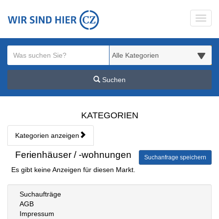
Startseite
Toggl
Meldungsbereich für Such- und Filterstatus
Suchbegriff
Alle Kategorien
Suchen
Kategorien & Anzeigen Übe
KATEGORIEN
Kategorien anzeigen
Bedienhinweis: Navigieren Sie mit Tab (Shift+Tab zurück). Drücken S
Rubrik:
Ferienhäuser / -wohnungen
Suchanfrage speichern
Es gibt keine Anzeigen für diesen Markt.
Suchaufträge
AGB
Impressum