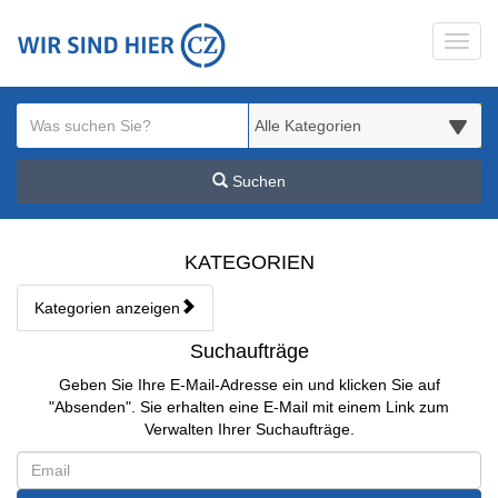
Startseite
Toggl
Meldungsbereich für Such- und Filterstatus
Suchbegriff
Alle Kategorien
Suchen
Kategorien & Anzeigen Übe
KATEGORIEN
Kategorien anzeigen
Bedienhinweis: Navigieren Sie mit Tab (Shift+Tab zurück). Drücken S
Suchaufträge
Geben Sie Ihre E-Mail-Adresse ein und klicken Sie auf
"Absenden". Sie erhalten eine E-Mail mit einem Link zum
Verwalten Ihrer Suchaufträge.
Bitte dieses Feld leer lassen
Email