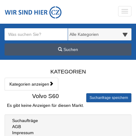
Startseite
Toggl
Meldungsbereich für Such- und Filterstatus
Suchbegriff
Alle Kategorien
Suchen
Kategorien & Anzeigen Übe
KATEGORIEN
Kategorien anzeigen
Bedienhinweis: Navigieren Sie mit Tab (Shift+Tab zurück). Drücken S
Rubrik:
Volvo S60
Suchanfrage speichern
Es gibt keine Anzeigen für diesen Markt.
Suchaufträge
AGB
Impressum