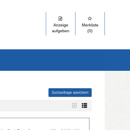
Anzeige
Merkliste
aufgeben
(0)
Suchanfrage speichern
szuklappen und Links zu öffnen. Mit Pfeil rechts klappen Sie auf, mit 
Zur
Zur
Kachelansicht
Listenansicht
wechseln
wechseln