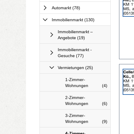
Anzeige
Anzeigen
Automarkt
(78
)
2062716
anzeigen
Anzeigen
Immobilienmarkt
(130
)
|
Info:
Immobilienmarkt –
Anzeigen
Angebote
(19
)
Immobilienmarkt -
Anzeigen
Gesuche
(77
)
Details
Anzeigen
Vermietungen
(25
)
der
Anzeige
I
1-Zimmer-
2061130
m
Anzeigen
Wohnungen
(4
)
anzeigen
m
|
o
I
2-Zimmer-
Info:
b
m
Anzeigen
Wohnungen
(6
)
i
m
l
o
I
3-Zimmer-
i
b
m
Anzeigen
Wohnungen
(9
)
e
i
m
n
l
o
I
4-Zimmer-