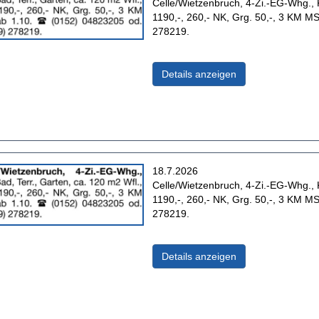
Anzeigentext:
Celle/Wietzenbruch, 4-Zi.-EG-Whg., K
1190,-, 260,- NK, Grg. 50,-, 3 KM M
278219.
(ID: 2062716)
Details anzeigen
Erscheinungsdatum:
18.7.2026
Anzeigentext:
Celle/Wietzenbruch, 4-Zi.-EG-Whg., K
1190,-, 260,- NK, Grg. 50,-, 3 KM M
278219.
(ID: 2061130)
Details anzeigen