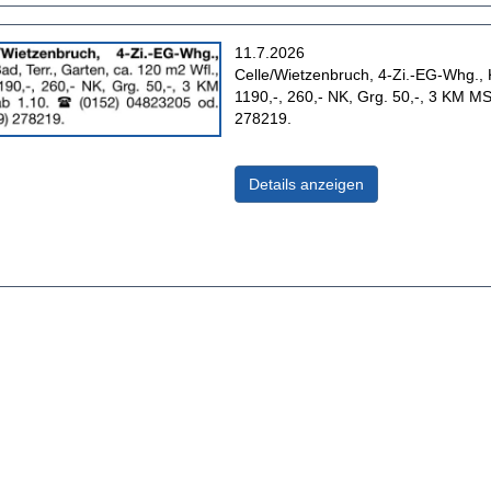
Erscheinungsdatum:
11.7.2026
Anzeigentext:
Celle/Wietzenbruch, 4-Zi.-EG-Whg., K
1190,-, 260,- NK, Grg. 50,-, 3 KM M
278219.
(ID: 2060070)
Details anzeigen