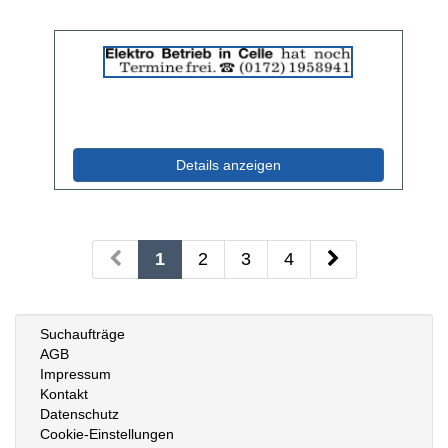
Details
der
Anzeige
2038307
anzeigen
|
Info:
(ID: 2038307)
Details anzeigen
1
2
3
4
Suchaufträge
AGB
Impressum
Kontakt
Datenschutz
Cookie-Einstellungen