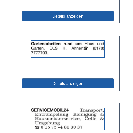
(ID: 2064752)
Details anzeigen
Details
der
Anzeige
2061132
anzeigen
|
Info:
(ID: 2061132)
Details anzeigen
Details
der
Anzeige
2058187
anzeigen