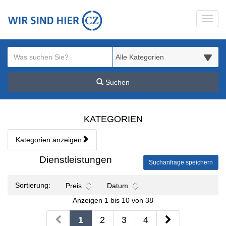
Startseite
Toggl
Meldungsbereich für Such- und Filterstatus
Suchbegriff
Alle Kategorien
Suchen
Kategorien & Anzeigen Übe
KATEGORIEN
Kategorien anzeigen
Bedienhinweis: Navigieren Sie mit Tab (Shift+Tab zurück). Drücken S
Rubrik:
Dienstleistungen
Suchanfrage speichern
Sortierung:
Preis
Datum
Anzeigen 1 bis 10 von 38
1
2
3
4