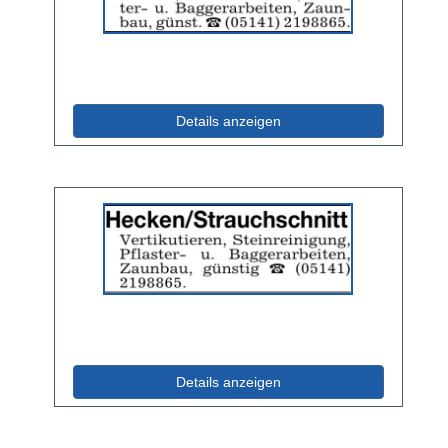
2048813
anzeigen
|
Info:
(ID: 2048813)
Details anzeigen
Details
der
Anzeige
2047305
anzeigen
|
Info:
(ID: 2047305)
Details anzeigen