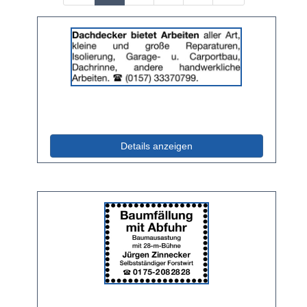
Details
der
Anzeige
2065142
anzeigen
|
Info:
(ID: 2065142)
Details anzeigen
Details
der
Anzeige
2064752
anzeigen
|
Info: