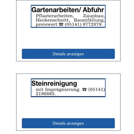
Details
der
Anzeige
2044655
anzeigen
|
Info:
(ID: 2044655)
Details anzeigen
Details
der
Anzeige
2039307
anzeigen
|
Info:
(ID: 2039307)
Details anzeigen