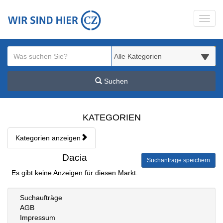
Startseite
Toggl
Meldungsbereich für Such- und Filterstatus
Suchbegriff
Alle Kategorien
Suchen
Kategorien & Anzeigen Übe
KATEGORIEN
Kategorien anzeigen
Bedienhinweis: Navigieren Sie mit Tab (Shift+Tab zurück). Drücken S
Rubrik:
Dacia
Suchanfrage speichern
Es gibt keine Anzeigen für diesen Markt.
Suchaufträge
AGB
Impressum