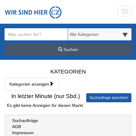
Startseite
Toggl
Meldungsbereich für Such- und Filterstatus
Suchbegriff
Alle Kategorien
Suchen
Kategorien & Anzeigen Übe
KATEGORIEN
Kategorien anzeigen
Bedienhinweis: Navigieren Sie mit Tab (Shift+Tab zurück). Drücken S
Rubrik:
In letzter Minute (nur Sbd.)
Suchanfrage speichern
Es gibt keine Anzeigen für diesen Markt.
Suchaufträge
AGB
Impressum