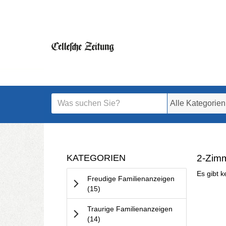
Startseite
Startseite
Meldungsbereich für Such- und Filterstatus
Suchbegriff
Alle Kategorien
Kategorien & Anzeigen
Rubrik
KATEGORIEN
2-Zim
Bedienhinweis: Navigieren Sie mit Tab (Shift+Tab 
Es gibt k
Freudige Familienanzeigen
Anzeigen
(15
)
Traurige Familienanzeigen
Anzeigen
(14
)