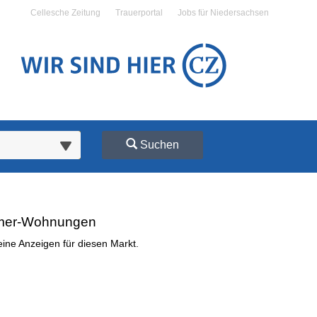
Cellesche Zeitung
Trauerportal
Jobs für Niedersachsen
Suchen
 Übersicht
:
mer-Wohnungen
zurück). Drücken Sie die Eingabetaste, um Unterkategorien ein- oder au
eine Anzeigen für diesen Markt.