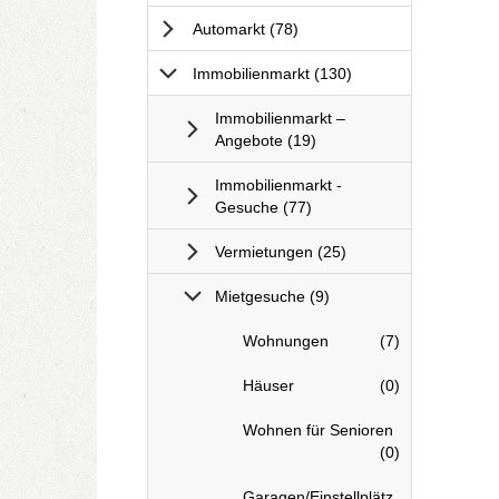
Anzeigen
Automarkt
(78
)
Anzeigen
Immobilienmarkt
(130
)
Immobilienmarkt –
Anzeigen
Angebote
(19
)
Immobilienmarkt -
Anzeigen
Gesuche
(77
)
Anzeigen
Vermietungen
(25
)
Anzeigen
Mietgesuche
(9
)
I
Anzeigen
Wohnungen
(7
)
m
m
I
Anzeigen
Häuser
(0
)
o
m
b
m
I
Wohnen für Senioren
i
o
m
Anzeigen
(0
)
l
b
m
i
i
o
I
Garagen/Einstellplätz