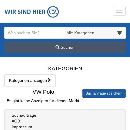
Startseite
Toggl
Meldungsbereich für Such- und Filterstatus
Suchbegriff
Alle Kategorien
Suchen
Kategorien & Anzeigen Übe
KATEGORIEN
Kategorien anzeigen
Bedienhinweis: Navigieren Sie mit Tab (Shift+Tab zurück). Drücken S
Rubrik:
VW Polo
Suchanfrage speichern
Es gibt keine Anzeigen für diesen Markt.
Suchaufträge
AGB
Impressum